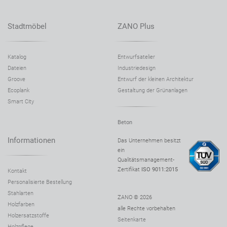
Stadtmöbel
ZANO Plus
Katalog
Entwurfsatelier
Dateien
Industriedesign
Groove
Entwurf der kleinen Architektur
Ecoplank
Gestaltung der Grünanlagen
Smart City
Beton
Informationen
Das Unternehmen besitzt
ein
Qualitätsmanagement-
Zertifikat
ISO 9011:2015
Kontakt
Personalisierte Bestellung
Stahlarten
ZANO © 2026
Holzfarben
alle Rechte vorbehalten
Holzersatzstoffe
Seitenkarte
Holzpflege