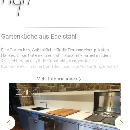
Gartenküche aus Edelstahl
Eine Garten bzw. Außenküche für die Terrasse eines privaten
Hauses. Unser Unternehmen hat in Zusammenarbeit mit dem
Architekturstudio nytt die Konstruktion entworfen, die
Komponenten installiert, und dazu auch die Ausstattung montiert.
Besonderheiten:
Mehr Informationen
>Konstruktion ist komplett aus Edelstahl
>Küchenarbeitsplatte wurde aus Kerrock gefertigt, einem
Verbundwerkstoff
>Schubladen der Firma Hettich sind aus Edelstahl, Glas und
hochqualitativen Kompositwerkstoffen
Die Küchenarbeitsplatte, sowie die Wand hinter der Küche sind
beleuchtet und verleihen der ganzen Küche einen besonderen
Look.