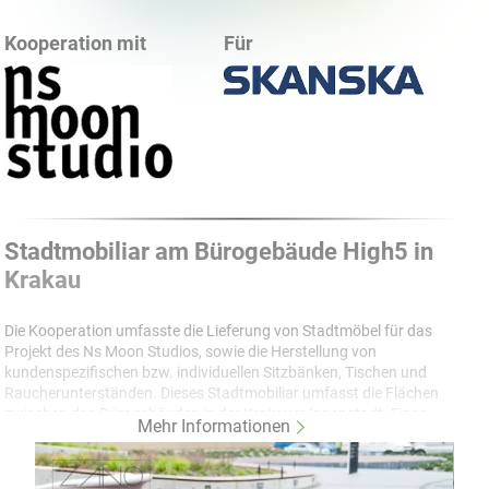
Kooperation mit
Für
Stadtmobiliar am Bürogebäude High5 in
Krakau
Die Kooperation umfasste die Lieferung von Stadtmöbel für das
Projekt des Ns Moon Studios, sowie die Herstellung von
kundenspezifischen bzw. individuellen Sitzbänken, Tischen und
Raucherunterständen. Dieses Stadtmobiliar umfasst die Flächen
zwischen den Bürogebäuden in der Krakauer Innenstadt. Einen
Mehr Informationen
besonderen Flair besitzen die verwendeten holzähnlichen HPL
Laminate. Deren Verwendung verleiht den Möbeln
überdurchschnittliche Beständigkeit gegenüber