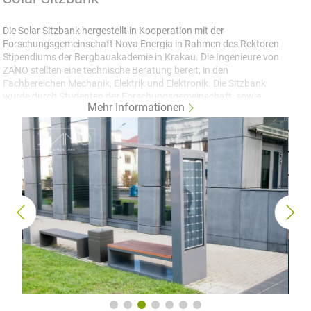
Die Solar Sitzbank hergestellt in Kooperation mit der
Forschungsgemeinschaft Nova Energia in Rahmen des Rektoren
Stipendiums der Bergbauakademie in Krakau. Die Ingenieure von
ZANO stellten eine technische Beratung bereit, in den
Fachbereichen Mechanik, Elektrik und Elektronik. Die Sitzbank
wurde durch Studenten der Forschungsgemeinschaft, sowie
Mehr Informationen
durch Produktionsmitarbeiter von ZANO hergestellt.