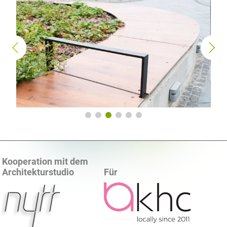
Witterungseinflüssen und mechanischen Beschädigungen. Die
Konstruktion der Möbel ist aus Karbonstahl, welches in der Farbe
RAL 9005 pulverbeschichtet wurde. Für das Projekt von Ns Moon
Studio wurden folgende Modele des ZANO-Stadtmobiliares
verwendet:
Universe Sitzbänke
,
Fahrrad Reparaturstationen
Kangu
sowie
Recycling Abfallbehälter
..
Kooperation mit dem
Architekturstudio
Für