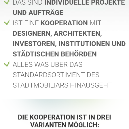
DAS SIND
INDIVIDUELLE PROJEKTE
Tische
Picknicktisch
Englisch (USA)
Deutsch
UND AUFTRÄGE
IST EINE
KOOPERATION
MIT
Pergolen
Zäune
Französisch
Spanisch
DESIGNERN, ARCHITEKTEN,
INVESTOREN, INSTITUTIONEN UND
Baumschutzgitter
Informationstafel
Italienisch
Finnisch
STÄDTISCHEN BEHÖRDEN
ALLES WAS ÜBER DAS
Vogelhäuser
Laternen
Lettisch
Litauisch
STANDARDSORTIMENT DES
STADTMOBILIARS HINAUSGEHT
Ketten
Verkehrszeichenpfähle
Rumänisch
Norwegisch (Bokmål)
Desinfektionsstationen
Estnisch
Kroatisch
DIE KOOPERATION IST IN DREI
VARIANTEN MÖGLICH: