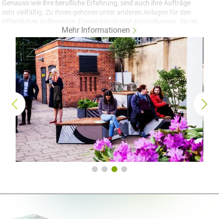
Genauso wie ihre berufliche Erfahrung, sind auch ihre Aufträge
sehr vielfältig. Zu ihnen gehören unter anderen Anlagen für den
öffentlichen Außenraum, Gegenstände und Ausstellungen. Sie ist
Mehr Informationen
Referentin an der Technischen Hochschule in Eindhoven und
führte auch Lehrveranstaltungen unter anderen an der School of
Form in Posen und an der Design Academy Eindhoven. Izabela
Bołoz ist eine der führenden Designerinnen von Stadtmobiliar.
ZANO als Produzent von Stadtmöbeln hatte einen Auftrag für die
Produktion einer mehrstufigen Sitzbank für das Łódź Design
Festival, die von Izabela Bołoz entworfen wurde. Die Sitzbank
„Relax in Lodz“ passt sehr gut zu den Vorhaben des lodzer
Festivals, dessen Ziel es ist die Qualität des öffentlichen Raumes
zu erhöhen, sowie die besten polnischen Designer/-innen und
Künstler/-innen zu präsentieren. Der Förderer des Projektes ist
Ceramika Paradyż und die Abbildungen auf der Sitzbank sind von
Katarzyna Bogucka.