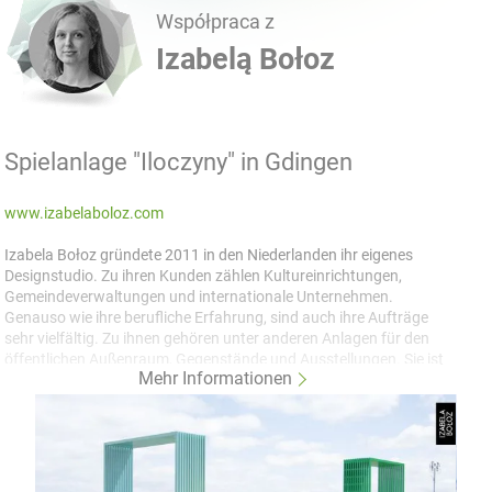
Współpraca z
Izabelą Bołoz
Spielanlage "Iloczyny" in Gdingen
www.izabelaboloz.com
Izabela Bołoz gründete 2011 in den Niederlanden ihr eigenes
Designstudio. Zu ihren Kunden zählen Kultureinrichtungen,
Gemeindeverwaltungen und internationale Unternehmen.
Genauso wie ihre berufliche Erfahrung, sind auch ihre Aufträge
sehr vielfältig. Zu ihnen gehören unter anderen Anlagen für den
öffentlichen Außenraum, Gegenstände und Ausstellungen. Sie ist
Mehr Informationen
Referentin an der Technischen Hochschule in Eindhoven und
führte auch Lehrveranstaltungen unter anderen an der School of
Form in Posen und an der Design Academy Eindhoven. ZANO
hatte die Möglichkeit die Spielanlage „Iloczyny“ zu konstruieren
und produzieren. Die komplexe, sowie vielteilige Konstruktion
wurde an der gdinger Küste aufgestellt im Rahmen des Projektes