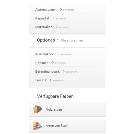
Abmessungen:
erweitern.
Kapazität:
erweitern.
Materialien:
erweitern.
Optionen
Alle erforschen
Konstruktion:
erweitern.
Gehäuse:
erweitern.
Befestigungsart:
erweitern.
Einsatz:
erweitern.
Verfügbare Farben
Holzfarben
Arten von Stahl