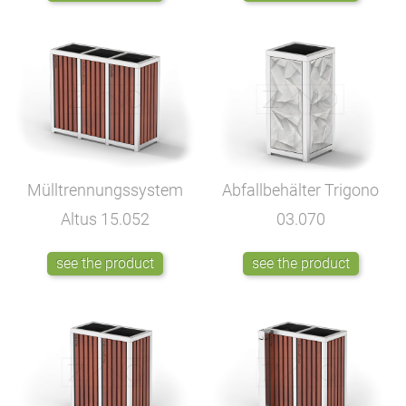
Mülltrennungssystem
Abfallbehälter Trigono
Altus
15.052
03.070
see the product
see the product