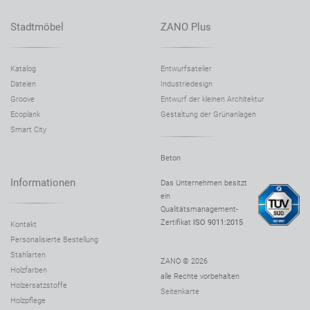
Stadtmöbel
ZANO Plus
Katalog
Entwurfsatelier
Dateien
Industriedesign
Groove
Entwurf der kleinen Architektur
Ecoplank
Gestaltung der Grünanlagen
Smart City
Beton
Informationen
Das Unternehmen besitzt
ein
Qualitätsmanagement-
Zertifikat
ISO 9011:2015
Kontakt
Personalisierte Bestellung
Stahlarten
ZANO © 2026
Holzfarben
alle Rechte vorbehalten
Holzersatzstoffe
Seitenkarte
Holzpflege