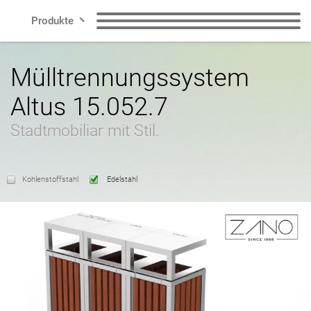
Produkte
Zeilen
Sitzbänke
Abfallbehälter
Mülltrennungssystem
Altus 15.052.7
Smart City
Abfallbehälter für
Mülltrennungssysteme
Hundekot
Stadtmobiliar mit Stil.
Kontakt
Poller
Fahrradständer
Kohlenstoffstahl
Edelstahl
Fahrradbereich
Solarladestationen
DE
Pflanzkübel
Ascher
Polnisch
Englisch