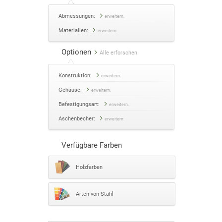
Abmessungen:
erweitern.
Materialien:
erweitern.
Optionen
Alle erforschen
Konstruktion:
erweitern.
Gehäuse:
erweitern.
Befestigungsart:
erweitern.
Aschenbecher:
erweitern.
Verfügbare Farben
Holzfarben
Arten von Stahl