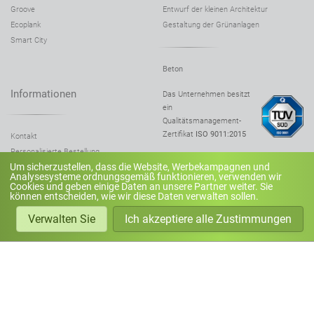
Groove
Entwurf der kleinen Architektur
Ecoplank
Gestaltung der Grünanlagen
Smart City
Beton
Informationen
Das Unternehmen besitzt
ein
Qualitätsmanagement-
Zertifikat
ISO 9011:2015
Kontakt
Personalisierte Bestellung
Um sicherzustellen, dass die Website, Werbekampagnen und
Stahlarten
ZANO © 2026
Analysesysteme ordnungsgemäß funktionieren, verwenden wir
Holzfarben
Cookies und geben einige Daten an unsere Partner weiter. Sie
alle Rechte vorbehalten
können entscheiden, wie wir diese Daten verwalten sollen.
Holzersatzstoffe
Seitenkarte
Holzpflege
Verwalten Sie
Ich akzeptiere alle Zustimmungen
Betonfarben
Über uns
Datenschutzbestimmungen
TUV-zertifiziert
ZANO Street Furniture | Marta Pustelnik