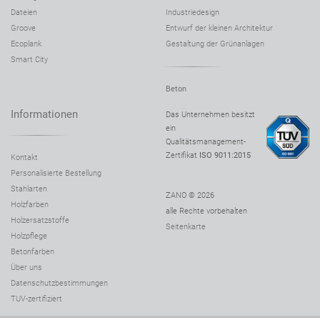
Dateien
Industriedesign
Groove
Entwurf der kleinen Architektur
Ecoplank
Gestaltung der Grünanlagen
Smart City
Beton
Informationen
Das Unternehmen besitzt
ein
Qualitätsmanagement-
Zertifikat
ISO 9011:2015
Kontakt
Personalisierte Bestellung
Stahlarten
ZANO © 2026
Holzfarben
alle Rechte vorbehalten
Holzersatzstoffe
Seitenkarte
Holzpflege
Betonfarben
Über uns
Datenschutzbestimmungen
TUV-zertifiziert