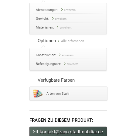
Abmessungen:
erweitern.
Gewicht:
erweitern.
Materialien:
erweitern.
Optionen
Alle erforschen
Konstruktion:
erweitern.
Befestigungsart:
erweitern.
Verfügbare Farben
Arten von Stahl
FRAGEN ZU DIESEM PRODUKT:
kontakt@zano-stadtmobiliar.de