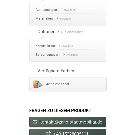
Abmessungen:
erweitern.
Materialien:
erweitern.
Optionen
Alle erforschen
Konstruktion:
erweitern.
Befestigungsart:
erweitern.
Verfügbare Farben
Arten von Stahl
FRAGEN ZU DIESEM PRODUKT:
kontakt@zano-stadtmobiliar.de
+49 15228035111