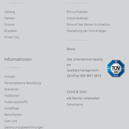
Katalog
Entwurfsatelier
Dateien
Industriedesign
Groove
Entwurf der kleinen Architektur
Ecoplank
Gestaltung der Grünanlagen
Smart City
Beton
Informationen
Das Unternehmen besitzt
ein
Qualitätsmanagement-
Zertifikat
ISO 9011:2015
Kontakt
Personalisierte Bestellung
Stahlarten
ZANO © 2026
Holzfarben
alle Rechte vorbehalten
Holzersatzstoffe
Seitenkarte
Holzpflege
Betonfarben
Über uns
Datenschutzbestimmungen