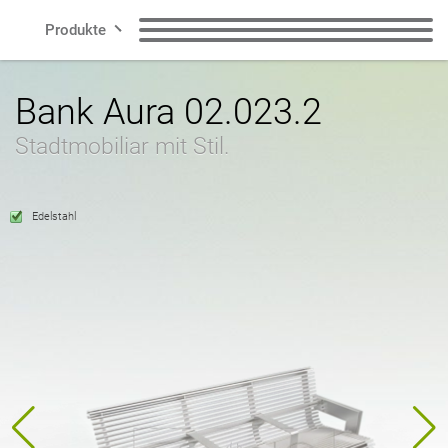
Produkte
Zeilen
Sitzbänke
Abfallbehälter
Bank Aura 02.023.2
Stadtmobiliar mit Stil.
Smart City
Abfallbehälter für
Mülltrennungssysteme
Hundekot
Kontakt
Edelstahl
Poller
Fahrradständer
Fahrradbereich
Solarladestationen
DE
Pflanzkübel
Ascher
Polnisch
Englisch