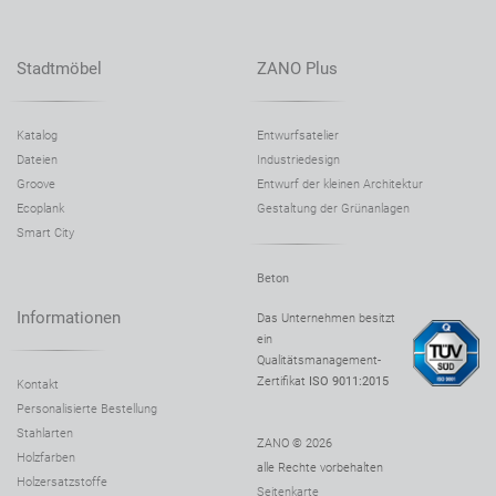
Stadtmöbel
ZANO Plus
Katalog
Entwurfsatelier
Dateien
Industriedesign
Groove
Entwurf der kleinen Architektur
Ecoplank
Gestaltung der Grünanlagen
Smart City
Beton
Informationen
Das Unternehmen besitzt
ein
Qualitätsmanagement-
Zertifikat
ISO 9011:2015
Kontakt
Personalisierte Bestellung
Stahlarten
ZANO © 2026
Holzfarben
alle Rechte vorbehalten
Holzersatzstoffe
Seitenkarte