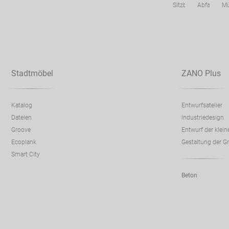
Sitzbänke
Abfallbehäl
Mü
Stadtmöbel
ZANO Plus
Katalog
Entwurfsatelier
Dateien
Industriedesign
Groove
Entwurf der klein
Ecoplank
Gestaltung der G
Smart City
Beton