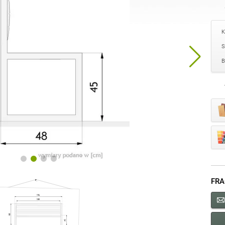
K
S
B
FRA