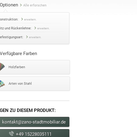
Optionen
Alle erforschen
onstruktion:
erweitern.
itz und Rückenlehne:
erweitern.
efestigungsart:
erweitern.
Verfügbare Farben
Holzfarben
Arten von Stahl
GEN ZU DIESEM PRODUKT:
kontakt@zano-stadtmobiliar.de
+49 15228035111