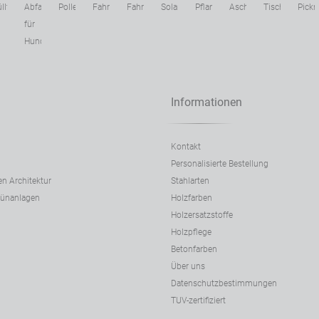
ter
lltrennungssysteme
Abfallbehälter
Poller
Fahrradständer
Fahrradbereich
Solarladestationen
Pflanzkübel
Ascher
Tische
Pickn
für
Hundekot
Informationen
Kontakt
Personalisierte Bestellung
en Architektur
Stahlarten
rünanlagen
Holzfarben
Holzersatzstoffe
Holzpflege
Betonfarben
Über uns
Datenschutzbestimmungen
TUV-zertifiziert