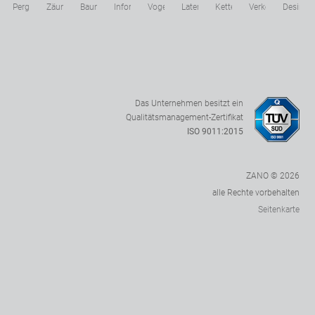
icktisch
Pergolen
Zäune
Baumschutzgitter
Informationstafel
Vogelhäuser
Laternen
Ketten
Verkehrszeichenp
Desinfek
Das Unternehmen besitzt ein
Qualitätsmanagement-Zertifikat
ISO 9011:2015
ZANO © 2026
alle Rechte vorbehalten
Seitenkarte