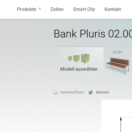
Produkte
Zeilen
Smart City
Kontakt
Sitzbänke
Polnisch
Abfallbeh
Englisch
Bank Pluris 02.0
Poller
Französisch
Fahrradst
Spanisch
02.001
Modell auswählen
Pflanzkübel
Lettisch
Ascher
Litauisch
Kohlenstoffstahl
Edelstahl
Pergolen
Estnisch
Zäune
Kroatisch
Vogelhäuser
Laternen