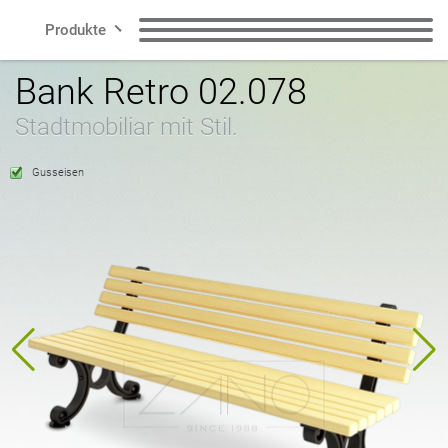
Produkte
Bank Retro 02.078
Zeilen
Sitzbänke
Abfallbehälter
Stadtmobiliar mit Stil.
Smart City
Abfallbehälter für
Mülltrennungssysteme
Hundekot
Gusseisen
Kontakt
Poller
Fahrradständer
Fahrradbereich
Solarladestationen
DE
Pflanzkübel
Ascher
Polnisch
Englisch