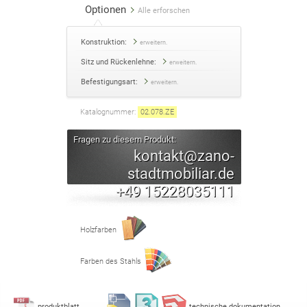
Optionen
Alle erforschen
Konstruktion:
erweitern.
Sitz und Rückenlehne:
erweitern.
Befestigungsart:
erweitern.
Katalognummer:
02.078
.
ZE
Fragen zu diesem Produkt:
kontakt@zano-
stadtmobiliar.de
+49 15228035111
Holzfarben
Farben des Stahls
produktblatt
technische dokumentation