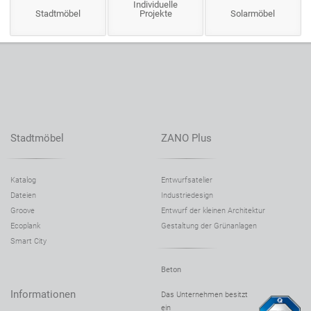
Individuelle
Stadtmöbel
Projekte
Solarmöbel
Stadtmöbel
ZANO Plus
Katalog
Entwurfsatelier
Dateien
Industriedesign
Groove
Entwurf der kleinen Architektur
Ecoplank
Gestaltung der Grünanlagen
Smart City
Beton
Informationen
Das Unternehmen besitzt
ein