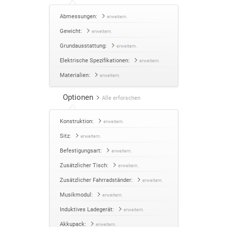
Abmessungen:
erweitern.
Gewicht:
erweitern.
Grundausstattung:
erweitern.
Elektrische Spezifikationen:
erweitern.
Materialien:
erweitern.
Optionen
Alle erforschen
Konstruktion:
erweitern.
Sitz:
erweitern.
Befestigungsart:
erweitern.
Zusätzlicher Tisch:
erweitern.
Zusätzlicher Fahrradständer:
erweitern.
Musikmodul:
erweitern.
Induktives Ladegerät:
erweitern.
Akkupack:
erweitern.