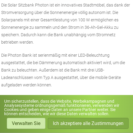
Die Solar Sitzbank Photon ist ein innovatives Stadtmöbel, das dank der
Stromversorgung über die Sonnenenergie völlig autonom ist. Die
Solarpanels mit einer Gesamtleistung von 100 W ermöglichen es
Sonnenenergie zu sammeln und den Strom in 36-Ah-Gel-Akku zu
speichern. Dadurch kann die Bank unabhängig vom Stromnetz
betrieben werden.
Die Photon Bank ist serienmäßig mit einer LED-Beleuchtung
ausgestattet, die bei Dämmerung automatisch aktiviert wird, um die
Bank zu beleuchten. Außerdem ist die Bank mit drei USB-
Ladeanschlüssen vom Typ A ausgestattet, über die mobile Geräte
aufgeladen werden können.
Darüber hinaus können Sie optionale Erweiterungen für die Photon
Um sicherzustellen, dass die Website, Werbekampagnen und
Analysesysteme ordnungsgemäß funktionieren, verwenden wir
Bank wählen, z. B. eine induktive Ladefläche, ein WLAN-Modul, ein
Cookies und geben einige Daten an unsere Partner weiter. Sie
Musikmodul (Bluetooth-Lautsprecher oder Lautsprecher mit
können entscheiden, wie wir diese Daten verwalten sollen.
integrierter Speicherkarte und abspielbaren Aufnahmen). Sie können
Verwalten Sie
Ich akzeptiere alle Zustimmungen
auch einen 40-Ah-Lithium-Akku für eine höhere Energieeffizienz wählen.