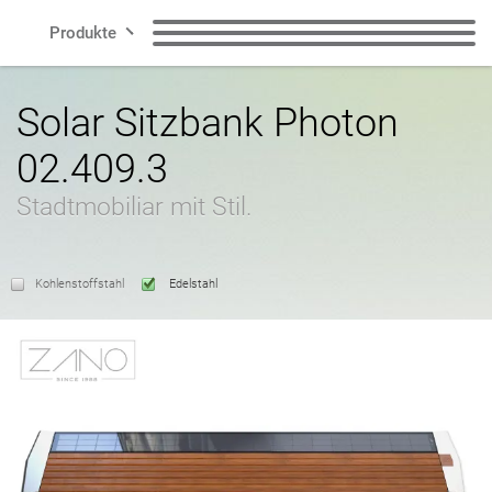
Produkte
Zeilen
Sitzbänke
Abfallbehälter
Solar Sitzbank Photon
02.409.3
Smart City
Abfallbehälter für
Mülltrennungssysteme
Hundekot
Stadtmobiliar mit Stil.
Kontakt
Poller
Fahrradständer
Kohlenstoffstahl
Edelstahl
Fahrradbereich
Solarladestationen
DE
Pflanzkübel
Ascher
Polnisch
Englisch