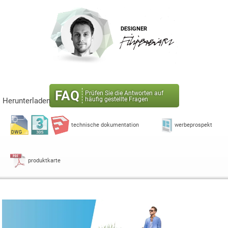
DESIGNER
FAQ
Prüfen Sie die Antworten auf
häufig gestellte Fragen
Herunterladen
technische dokumentation
werbeprospekt
produktkarte